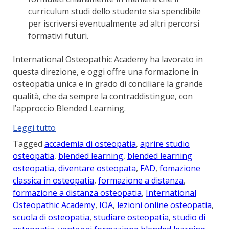
curriculum studi dello studente sia spendibile
per iscriversi eventualmente ad altri percorsi
formativi futuri.
International Osteopathic Academy ha lavorato in
questa direzione, e oggi offre una formazione in
osteopatia unica e in grado di conciliare la grande
qualità, che da sempre la contraddistingue, con
l’approccio Blended Learning.
“Scuola
Leggi tutto
di
Tagged
accademia di osteopatia
,
aprire studio
Osteopatia
osteopatia
,
blended learning
,
blended learning
in
osteopatia
,
diventare osteopata
,
FAD
,
fomazione
Blended
classica in osteopatia
,
formazione a distanza
,
Learning”
formazione a distanza osteopatia
,
International
Osteopathic Academy
,
IOA
,
lezioni online osteopatia
,
scuola di osteopatia
,
studiare osteopatia
,
studio di