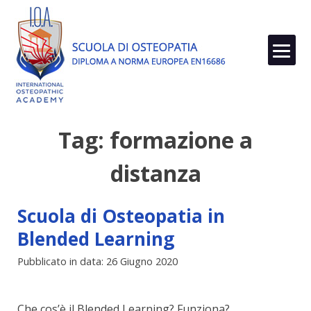
Skip
to
content
Tag:
formazione a
distanza
Scuola di Osteopatia in
Blended Learning
Pubblicato in data: 26 Giugno 2020
Che cos’è il Blended Learning? Funziona?