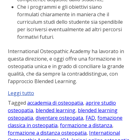
Che i programmi e gli obiettivi siano
formulati chiaramente in maniera che il
curriculum studi dello studente sia spendibile
per iscriversi eventualmente ad altri percorsi
formativi futuri.
International Osteopathic Academy ha lavorato in
questa direzione, e oggi offre una formazione in
osteopatia unica e in grado di conciliare la grande
qualità, che da sempre la contraddistingue, con
l’approccio Blended Learning.
“Scuola
Leggi tutto
di
Tagged
accademia di osteopatia
,
aprire studio
Osteopatia
osteopatia
,
blended learning
,
blended learning
in
osteopatia
,
diventare osteopata
,
FAD
,
fomazione
Blended
classica in osteopatia
,
formazione a distanza
,
Learning”
formazione a distanza osteopatia
,
International