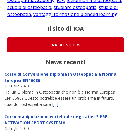
Osteopathic Academy
,
IOA
,
lezioni online osteopatia
,
scuola di osteopatia
,
studiare osteopatia
,
studio di
osteopatia
,
vantaggi formazione blended learning
Il sito di IOA
VAI AL SITO
»
News recenti
Corso di Conversione Diploma in Osteopatia a Norma
Europea EN16686
16 Luglio 2020
Hai un Diploma in Osteopatia che non è a Norma Europea
EN16686? Questo potrebbe essere un problema in futuro,
quando l’osteopatia sarà
[…]
Corso manipolazione vertebrale negli atleti? PRE
ACTIVATION SPORT SYSTEM®
15 Luglio 2020