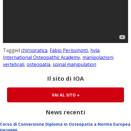
Tagged
chiropratica
,
Fabio Perissinotti
,
hvla
,
International Osteopathic Academy
,
manipolazioni
vertebrali
,
osteopatia
,
spinal manipulation
Il sito di IOA
VAI AL SITO
»
News recenti
Corso di Conversione Diploma in Osteopatia a Norma Europea
EN16686