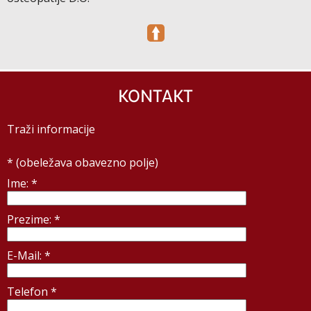
KONTAKT
Traži informacije
*
(obeležava obavezno polje)
Ime:
*
Prezime:
*
E-Mail:
*
Telefon
*