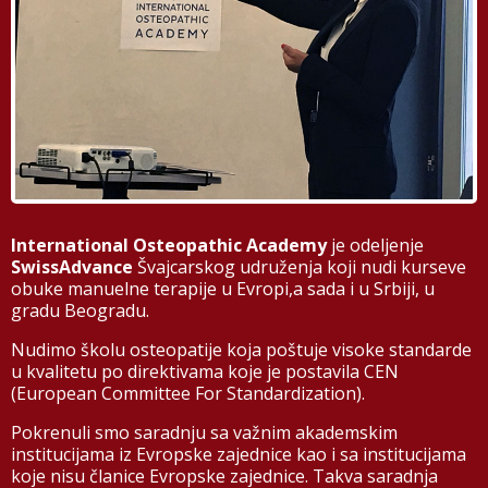
International Osteopathic Academy
je odeljenje
SwissAdvance
Švajcarskog udruženja koji nudi kurseve
obuke manuelne terapije u Evropi,a sada i u Srbiji, u
gradu Beogradu.
Nudimo školu osteopatije koja poštuje visoke standarde
u kvalitetu po direktivama koje je postavila CEN
(European Committee For Standardization).
Pokrenuli smo saradnju sa važnim akademskim
institucijama iz Evropske zajednice kao i sa institucijama
koje nisu članice Evropske zajednice. Takva saradnja